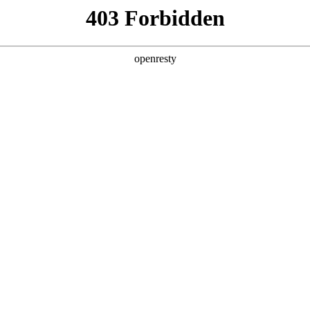
产品及服务
行业解决方案
合作伙伴
投资者关系
数码精彩亮相中国数智化年会
2025 / 12 / 09
2025中关村论坛系列活动——中国数智化年会在京举办，胜天国际数码携旗
0万人次深度交流，共探AI与产业深度融合的创新路径。同时，作为历
际数码携旗下胜天国际问学及在AI领域的标杆实践喜提多项大奖，备受